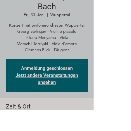
Bach
Fr., 30. Jan.
  |  
Wuppertal
Konzert mit Sinfonieorchester Wuppertal
Georg Sarkisjan - Violino piccolo
Hikaru Moriyama - Viola
Momchil Terziyski - Viola d‘amore
Clemens Flick - Dirigent
Anmeldung geschlossen
Jetzt andere Veranstaltungen
ansehen
Zeit & Ort
30. Jan. 2026, 19:30 – 23:30
Wuppertal, 42107 Wuppertal, Deutschland