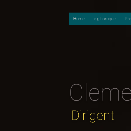
Home
e.g.baroque
Pr
Cleme
Dirigent