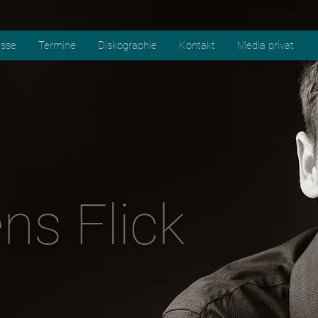
esse
Termine
Diskographie
Kontakt
Media privat
ns Flick