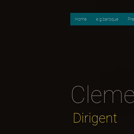
Home
e.g.baroque
Pr
Cleme
Dirigent