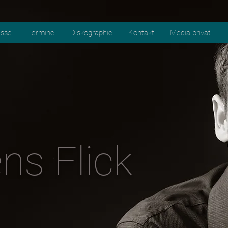
esse
Termine
Diskographie
Kontakt
Media privat
ns Flick