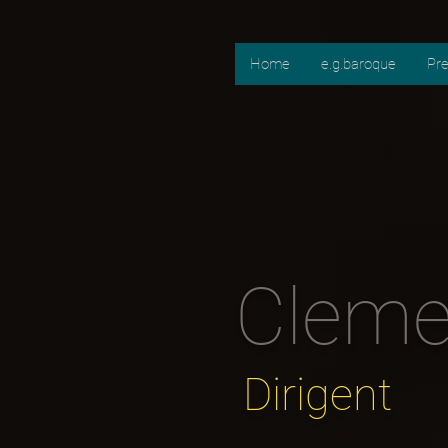
Home
e.g.baroque
Pr
Cleme
Dirigent