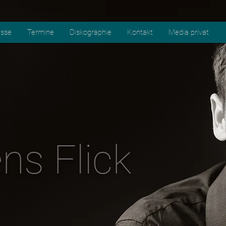
esse
Termine
Diskographie
Kontakt
Media privat
ns Flick