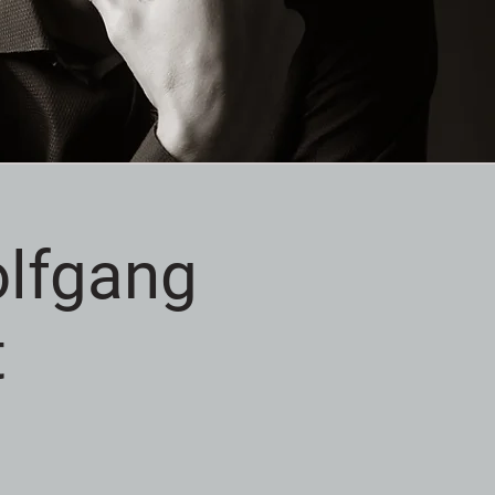
olfgang
t