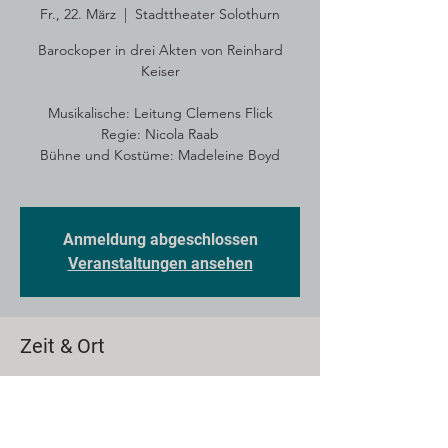
Fr., 22. März
  |  
Stadttheater Solothurn
Barockoper in drei Akten von Reinhard
Keiser
Musikalische: Leitung Clemens Flick
Regie: Nicola Raab
Bühne und Kostüme: Madeleine Boyd
Anmeldung abgeschlossen
Veranstaltungen ansehen
Zeit & Ort
22. März 2024, 19:30
Stadttheater Solothurn, Theatergasse 18,
4500 Solothurn, Schweiz